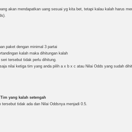
ang akan mendapatkan uang sesuai yg kita bet, tetapi kalau kalah harus m
ds).
han paket dengan minimal 3 partai
ertandingan kalah maka dihitungan kalah
seri tersebut tidak perlu dihitung.
saja nilai ketiga tim yang anda pilih a x b x c atau Nilai Odds yang sudah dihi
2 Tim yang kalah setengah
m tersebut tidak ada dan Nilai Oddsnya menjadi 0.5.