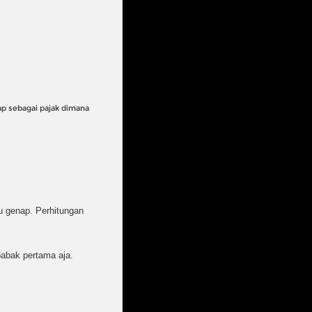
ap sebagai pajak dimana
au genap. Perhitungan
babak pertama aja.