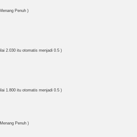
 Menang Penuh )
lai 2.030 itu otomatis menjadi 0.5 )
lai 1.800 itu otomatis menjadi 0.5 )
 Menang Penuh )