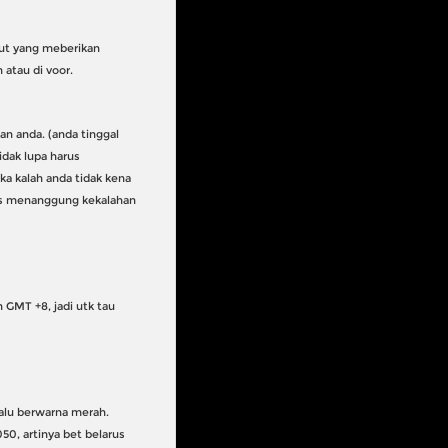
ut yang meberikan
 atau di voor.
n anda. (anda tinggal
idak lupa harus
a kalah anda tidak kena
rus menanggung kekalahan
 GMT +8, jadi utk tau
lalu berwarna merah.
50, artinya bet belarus