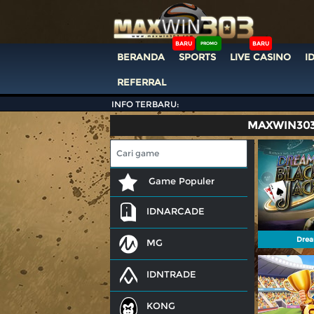
BARU
BARU
PROMO
BERANDA
SPORTS
LIVE CASINO
I
REFERRAL
INFO TERBARU:
MAXWIN303:
Game Populer
IDNARCADE
Drea
MG
IDNTRADE
KONG